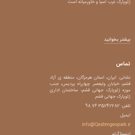
ژئوپارک غرب آسیا و خاورمیانه است
بیشتر بخوانید
تماس
نشانی: ایران، استان هرمزگان، منطقه ی آزاد
قشم، خیابان ولیعصر. چهارراه پردیس، جنب
موزه ژئوپارک جهانی قشم، ساختمان اداری
ژئوپارک جهانی قشم
تلفن: 35242282 76 98
ایمیل
info@Qeshmgeopark.ir
اینستاگرام