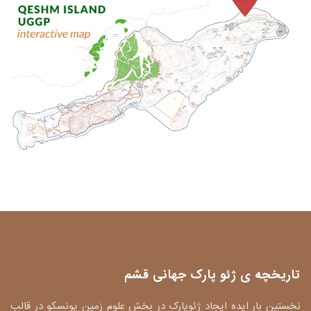
تاریخچه ی ژئو پارک جهانی قشم
نخستین بار ایده ایجاد ژئوپارک در بخش علوم زمین یونسکو در قالب