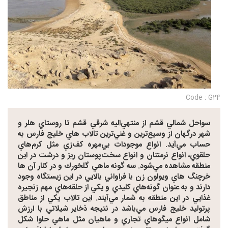
Code : G24
سواحل شمالي قشم از منتهي‌اليه شرقي قشم تا روستاي هلر و
شهر درگهان از وسيع‌ترين و غني‌ترين تالاب هاي خليج فارس به
حساب مي‌آيد. انواع موجودات بي‌مهره كف‌زي مثل كرم‌هاي
حلقوي، انواع نرمتنان و انواع سخت‌پوستان ريز و درشت در اين
منطقه مشاهده مي‌شود. سه گونه ماهي گلخورك و در كنار آن ها
خرچنگ هاي ويولون زن با فراواني بالايي در اين زيستگاه وجود
دارند و به عنوان گونه‌هاي كليدي و يكي از حلقه‌هاي مهم زنجيره
غذايي در اين منطقه به شمار مي‌آيند. اين تالاب يكي از مناطق
پرتوليد خليج فارس مي‌باشد در نتيجه ذخاير شيلاتي با ارزش
شامل انواع ميگوهاي تجاري و ماهيان مثل ماهي حلوا شكل