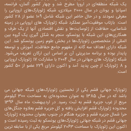
یک شبکه منطقه‌ای در اروپا مطرح شد و چهار کشور آلمان، فرانسه،
اسپانیا و یونان در سال 2000 میلادی، شبکه ژئوپارک‌های اروپایی را
معرفی نمودند و در حال حاضر این شبکه شامل 109 عضو از 28 کشور
است. بازتاب موفقیت‌آمیز عملکرد شبکه ژئوپارک های اروپایی در زمینه
شناسایی، حفاظت از ژئوسایت‌ها و نقش اقتصادی آنها از یک طرف و
همکاری‌های این شبکه با یونسکو، منجر به شکل گیری یک گروه بین
المللی از متخصصین ژئوپارک‌ها در بخش علوم زمین یونسکو شد. این
شبکه دارای اهداف سه گانه از مفهوم جامع حفاظت، آموزش و توسعه
پایدار بوده و برنامه مدیریتی آن بر اساس این ارکان تعریف می‌شود.
شبکه ژئوپارک های جهانی در سال 2004 با مشارکت 17 ژئوپارک اروپایی
و 8 ژئوپارک از چین پدید آمد و اکنون دارای 229 عضو از 50 کشور
است.
ژئوپارک جهانی قشم یکی از نخستین ژئوپارک‌های شبکه جهانی می
باشد که در سال 1385 به عنوان محدوده‌ای به مساحت 300 کیلومتر
مربع از غرب جزیره قشم به ثبت رسید. در اردیبهشت ماه سال 1396
محدوده ژئوپارک قشم افزایش یافته و کل جزیره قشم بعلاوه جنگل‌های
حرا شمال جزیره قشم و جزیره هنگام در جنوب بعنوان محدوده ژئوپارک
جهانی قشم در شبکه جهانی ژئوپارک‌های یونسکو به ثبت رسیده است و
اکنون این ژئوپارک با مساحت 2063 کیلومتر مربع یکی از با سابقه ترین