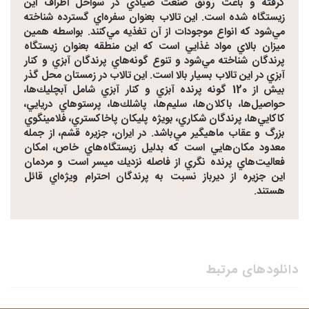
گرفته و باعث رونق صنعت صيادي در سواحل اطراف اين
زيستگاه شده است. اين تالاب بعنوان سفره‌اي گسترده شناخته
مي‌شود كه انواع موجودات از آن تغذيه مي‌كنند. بواسطه همين
ميزان بالاي مواد غذايي است كه اين منطقه بعنوان زيستگاه
پرندگان شناخته مي‌شود و تنوع گونه‌هاي پرندگان آبزي و كنار
آبزي در اين تالاب بسيار بالا است. اين تالاب در زمستان محل گذر
بيش از 120 گونه پرنده آبزي و كنار آبزي شامل آبچليك‌ها،
حواصيل‌ها، باكلان‌ها، سليم‌ها، پاشلك‌ها، پرستوهاي دريايي،
كاكايي‌ها، پرندگان شكاري، بويژه پليكان پاخاكستري، فلامينگوي
بزرگ و عقاب ماهيگير مي‌باشد. در ايران، جزيره قشم، از جمله
معدود مكان‌هايي است كه بدليل زيستگاه‌هاي خاص، امكان
فعاليت‌هاي پرنده نگري از فاصله نزديك ميسر است و مردمان
اين جزيره از ديرباز نسبت به پرندگان احترام ويژه‌اي قائل
هستند.
دانلودهای مرتبط