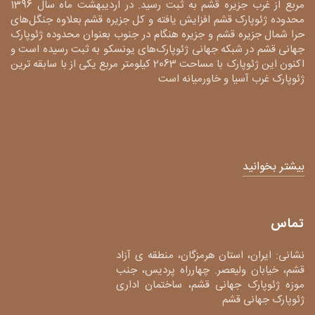
مربع از غرب جزیره قشم به ثبت رسید. در اردیبهشت ماه سال 1396
محدوده ژئوپارک قشم افزایش یافته و کل جزیره قشم بعلاوه جنگل‌های
حرا شمال جزیره قشم و جزیره هنگام در جنوب بعنوان محدوده ژئوپارک
جهانی قشم در شبکه جهانی ژئوپارک‌های یونسکو به ثبت رسیده است و
اکنون این ژئوپارک با مساحت 2063 کیلومتر مربع یکی از با سابقه ترین
ژئوپارک غرب آسیا و خاورمیانه است
بیشتر بخوانید
تماس
نشانی: ایران، استان هرمزگان، منطقه ی آزاد
قشم، خیابان ولیعصر. چهارراه پردیس، جنب
موزه ژئوپارک جهانی قشم، ساختمان اداری
ژئوپارک جهانی قشم