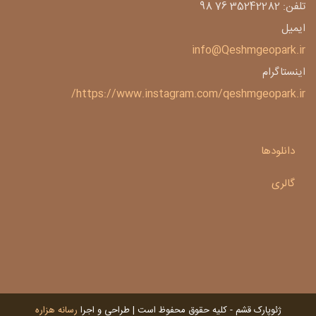
تلفن: 35242282 76 98
ایمیل
info@Qeshmgeopark.ir
اینستاگرام
https://www.instagram.com/qeshmgeopark.ir/
دانلودها
گالری
ژئوپارک قشم - کلیه حقوق محفوظ است | طراحی و اجرا
رسانه هزاره