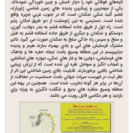
لايه‌هاي فوقاني خود را دچار خمش و چين خوردگي نموده‌اند.
يكي از مهمترين و زيباترين پديده هاي زمين شناسي ژئوپارك
قشم گنبد نمكي نمكدان است كه در جنوب غربي جزيره واقع
شده است. دسترسي به اين ژئوسايت از دو طريق امكان پذير
است. راه اول از طريق جاده آسفالته قشم به بندر دولاب، گوری،
دوستكو و نمكدان و ديگري از طريق جاده آسفالته قشم به طبل
و سلخ و سپس راه خاكي سلخ به نمكدان صورت مي گيرد. تاثير
مشترک فرسايش هاي آبي و بادي بهمراه سازند هرمز و پديده
دياپيريسم در اين منطقه وسيع باعث ايجاد حفره ها و چاهک
هاي فرسايشي، دولين ها و غار هاي نمکي، ديواره هاي تماشايي
و اعجاب انگيز و سواحل نقره اي شده است که از ارزش زيبايي
شناختي بالايي برخوردارند. قابليت بالاي زمين شناختي اين اثر از
نظر ثبت در فهرست ميراث جهاني باعث حساسيت در حفاظت از
آن‌ها در برابر هر گونه تخريب شده است. همچنين در پهنه اين
منطقه وسيع منظره هاي بديع و شگفت انگيزي به ويژه براي
بازديد و هنر عکاسي قابل رويت مي باشند.