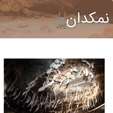
نمکدان