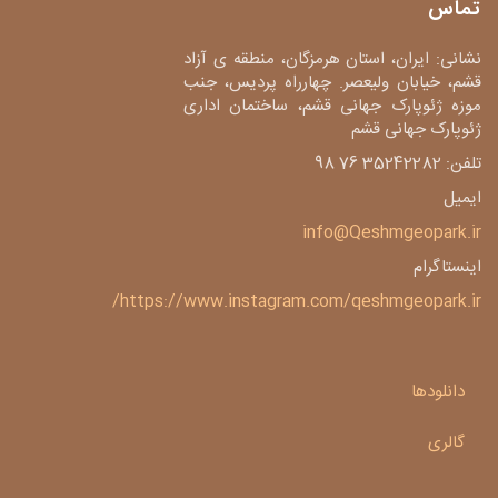
تماس
نشانی: ایران، استان هرمزگان، منطقه ی آزاد
قشم، خیابان ولیعصر. چهارراه پردیس، جنب
موزه ژئوپارک جهانی قشم، ساختمان اداری
ژئوپارک جهانی قشم
تلفن: 35242282 76 98
ایمیل
info@Qeshmgeopark.ir
اینستاگرام
https://www.instagram.com/qeshmgeopark.ir/
دانلودها
گالری