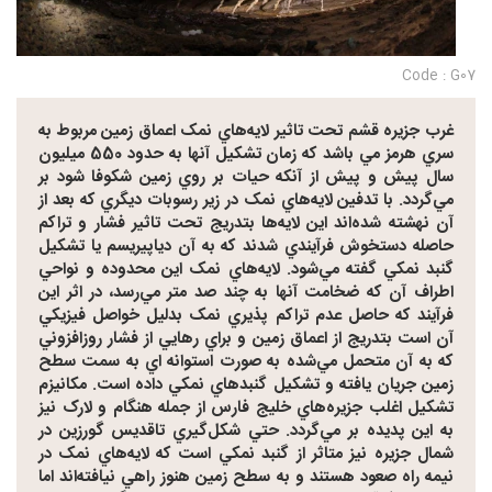
Code : G07
غرب جزيره قشم تحت تاثير لايه‌هاي نمک اعماق زمين مربوط به
سري هرمز مي باشد که زمان تشکيل آنها به حدود 550 ميليون
سال پيش و پيش از آنکه حيات بر روي زمين شکوفا شود بر
مي‌گردد. با تدفين لايه‌هاي نمک در زير رسوبات ديگري که بعد از
آن نهشته شده‌اند اين لايه‌ها بتدريج تحت تاثير فشار و تراکم
حاصله دستخوش فرآيندي شدند که به آن دياپيريسم يا تشکيل
گنبد نمکي گفته مي‌شود. لايه‌هاي نمک اين محدوده و نواحي
اطراف آن که ضخامت آنها به چند صد متر مي‌رسد، در اثر اين
فرآيند که حاصل عدم تراکم پذيري نمک بدليل خواصل فيزيکي
آن است بتدريج از اعماق زمين و براي رهايي از فشار روزافزوني
که به آن متحمل مي‌شده به صورت استوانه اي به سمت سطح
زمين جريان يافته و تشکيل گنبدهاي نمکي داده است. مکانيزم
تشکيل اغلب جزيره‌هاي خليج‌ فارس از جمله هنگام و لارک نيز
به اين پديده بر مي‌گردد. حتي شکل‌گيري تاقديس گورزين در
شمال جزيره نيز متاثر از گنبد نمکي است که لايه‌هاي نمک در
نيمه راه صعود هستند و به سطح زمين هنوز راهي نيافته‌اند اما