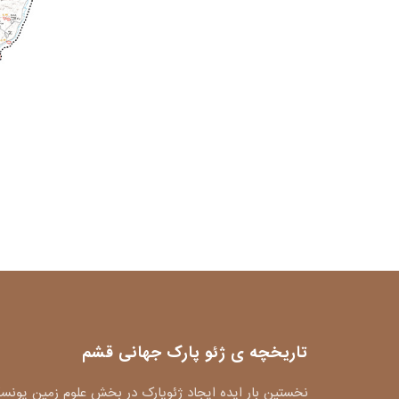
تاریخچه ی ژئو پارک جهانی قشم
نخستین بار ایده ایجاد ژئوپارک در بخش علوم زمین یونس