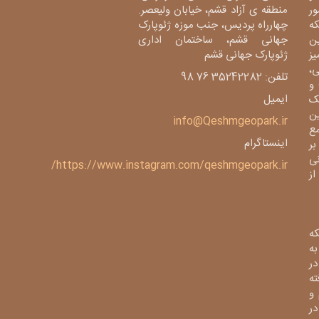
ور
منطقه ی آزاد قشم، خیابان ولیعصر.
دی، شبکه
چهارراه پردیس، جنب موزه ژئوپارک
ین
جهانی قشم، ساختمان اداری
میز
ژئوپارک جهانی قشم
،
تلفن: 35242282 76 98
و
ایمیل
ک
ین
info@Qeshmgeopark.ir
مع
اینستاگرام
بر
ی
https://www.instagram.com/qeshmgeopark.ir/
 ژئوپارک از
ه
ی به
در
فته
و
در