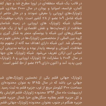
در قالب یک شبکه منطقه‌ای در اروپا مطرح شد و چهار کش
آلمان، فرانسه، اسپانیا و یونان در سال 2000 میلا
ژئوپارک‌های اروپایی را معرفی نمودند و در حال حاضر ا
شبکه شامل 109 عضو از 28 کشور است. بازتاب موفقیت‌آ
عملکرد شبکه ژئوپارک های اروپایی در زمینه شناسایی
حفاظت از ژئوسایت‌ها و نقش اقتصادی آنها از یک طرف 
همکاری‌های این شبکه با یونسکو، منجر به شکل گیری ی
گروه بین المللی از متخصصین ژئوپارک‌ها در بخش علوم زم
یونسکو شد. این شبکه دارای اهداف سه گانه از مفهوم جا
حفاظت، آموزش و توسعه پایدار بوده و برنامه مدیریتی آن 
اساس این ارکان تعریف می‌شود. شبکه ژئوپارک های جهان
در سال 2004 با مشارکت 17 ژئوپارک اروپایی و 8
چین پدید آمد و اکنون دارای 229 عضو از 50 کشور است.
ژئوپارک جهانی قشم یکی از نخستین ژئوپارک‌های شبک
جهانی می باشد که در سال 1385 به عنوان محدوده‌ا
مساحت 300 کیلومتر مربع از غرب جزیره قشم به ثبت رسید. 
اردیبهشت ماه سال 1396 محدوده ژئوپارک قشم افزایش یا
و کل جزیره قشم بعلاوه جنگل‌های حرا شمال جزیره قشم 
جزیره هنگام در جنوب بعنوان محدوده ژئوپارک جهانی قشم 