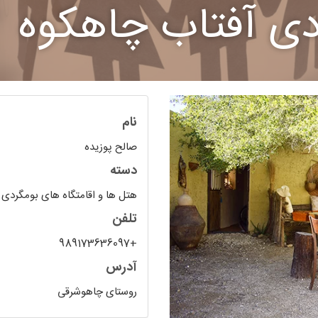
ردی آفتاب چاهکوه
نام
صالح پوزیده
دسته
هتل ها و اقامتگاه های بومگردی
تلفن
+989173636097
آدرس
روستای چاهوشرقی