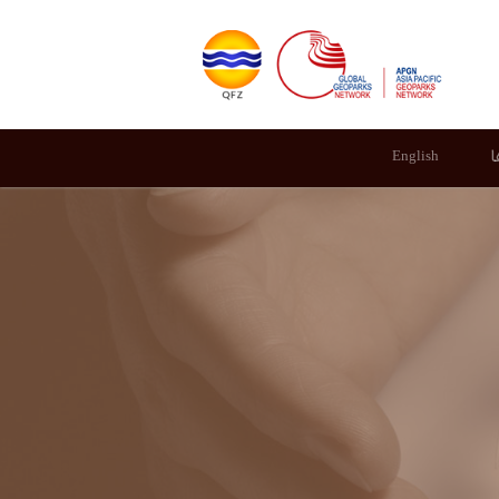
ا
English