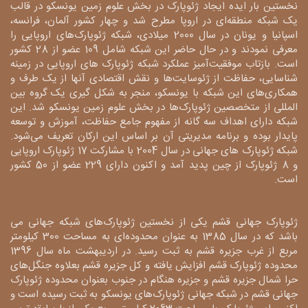
نخستین بار ایده ایجاد ژئوپارک در بخش علوم زمین یونسکو در قالب
یک شبکه منطقه‌ای در اروپا مطرح شد و چهار کشور آلمان، فرانسه،
اسپانیا و یونان در سال 2000 میلادی، شبکه ژئوپارک‌های اروپایی را
معرفی نمودند و در حال حاضر این شبکه شامل 109 عضو از 28 کشور
است. بازتاب موفقیت‌آمیز عملکرد شبکه ژئوپارک های اروپایی در زمینه
شناسایی، حفاظت از ژئوسایت‌ها و نقش اقتصادی آنها از یک طرف و
همکاری‌های این شبکه با یونسکو، منجر به شکل گیری یک گروه بین
المللی از متخصصین ژئوپارک‌ها در بخش علوم زمین یونسکو شد. این
شبکه دارای اهداف سه گانه از مفهوم جامع حفاظت، آموزش و توسعه
پایدار بوده و برنامه مدیریتی آن بر اساس این ارکان تعریف می‌شود.
شبکه ژئوپارک های جهانی در سال 2004 با مشارکت 17 ژئوپارک اروپایی
و 8 ژئوپارک از چین پدید آمد و اکنون دارای 229 عضو از 50 کشور
است.
ژئوپارک جهانی قشم یکی از نخستین ژئوپارک‌های شبکه جهانی می
باشد که در سال 1385 به عنوان محدوده‌ای به مساحت 300 کیلومتر
مربع از غرب جزیره قشم به ثبت رسید. در اردیبهشت ماه سال 1396
محدوده ژئوپارک قشم افزایش یافته و کل جزیره قشم بعلاوه جنگل‌های
حرا شمال جزیره قشم و جزیره هنگام در جنوب بعنوان محدوده ژئوپارک
جهانی قشم در شبکه جهانی ژئوپارک‌های یونسکو به ثبت رسیده است و