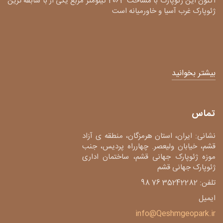
اکنون این ژئوپارک با مساحت 2063 کیلومتر مربع یکی از با سابقه ترین
ژئوپارک غرب آسیا و خاورمیانه است
بیشتر بخوانید
تماس
نشانی: ایران، استان هرمزگان، منطقه ی آزاد
قشم، خیابان ولیعصر. چهارراه پردیس، جنب
موزه ژئوپارک جهانی قشم، ساختمان اداری
ژئوپارک جهانی قشم
تلفن: 35242282 76 98
ایمیل
info@Qeshmgeopark.ir