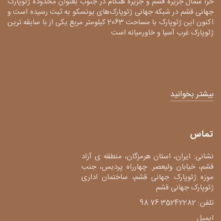
حرا شمال جزیره قشم و جزیره هنگام در جنوب بعنوان محدوده ژئوپارک
جهانی قشم در شبکه جهانی ژئوپارک‌های یونسکو به ثبت رسیده است و
اکنون این ژئوپارک با مساحت 2063 کیلومتر مربع یکی از با سابقه ترین
ژئوپارک غرب آسیا و خاورمیانه است
بیشتر بخوانید
تماس
نشانی: ایران، استان هرمزگان، منطقه ی آزاد
قشم، خیابان ولیعصر. چهارراه پردیس، جنب
موزه ژئوپارک جهانی قشم، ساختمان اداری
ژئوپارک جهانی قشم
تلفن: 35242282 76 98
ایمیل