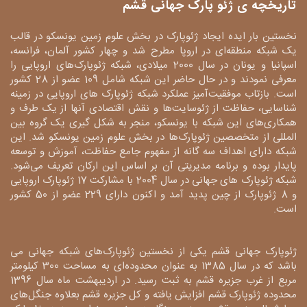
تاریخچه ی ژئو پارک جهانی قشم
نخستین بار ایده ایجاد ژئوپارک در بخش علوم زمین یونسکو در قالب
یک شبکه منطقه‌ای در اروپا مطرح شد و چهار کشور آلمان، فرانسه،
اسپانیا و یونان در سال 2000 میلادی، شبکه ژئوپارک‌های اروپایی را
معرفی نمودند و در حال حاضر این شبکه شامل 109 عضو از 28 کشور
است. بازتاب موفقیت‌آمیز عملکرد شبکه ژئوپارک های اروپایی در زمینه
شناسایی، حفاظت از ژئوسایت‌ها و نقش اقتصادی آنها از یک طرف و
همکاری‌های این شبکه با یونسکو، منجر به شکل گیری یک گروه بین
المللی از متخصصین ژئوپارک‌ها در بخش علوم زمین یونسکو شد. این
شبکه دارای اهداف سه گانه از مفهوم جامع حفاظت، آموزش و توسعه
پایدار بوده و برنامه مدیریتی آن بر اساس این ارکان تعریف می‌شود.
شبکه ژئوپارک های جهانی در سال 2004 با مشارکت 17 ژئوپارک اروپایی
و 8 ژئوپارک از چین پدید آمد و اکنون دارای 229 عضو از 50 کشور
است.
ژئوپارک جهانی قشم یکی از نخستین ژئوپارک‌های شبکه جهانی می
باشد که در سال 1385 به عنوان محدوده‌ای به مساحت 300 کیلومتر
مربع از غرب جزیره قشم به ثبت رسید. در اردیبهشت ماه سال 1396
محدوده ژئوپارک قشم افزایش یافته و کل جزیره قشم بعلاوه جنگل‌های