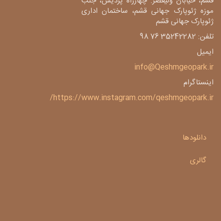
قشم، خیابان ولیعصر. چهارراه پردیس، جنب
موزه ژئوپارک جهانی قشم، ساختمان اداری
ژئوپارک جهانی قشم
تلفن: 35242282 76 98
ایمیل
info@Qeshmgeopark.ir
اینستاگرام
https://www.instagram.com/qeshmgeopark.ir/
دانلودها
گالری