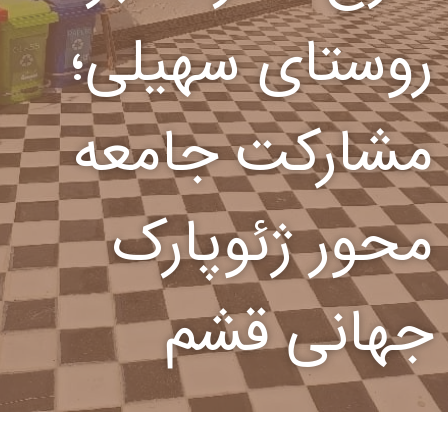
روستای سهیلی؛
مشارکت جامعه
محور ژئوپارک
جهانی قشم