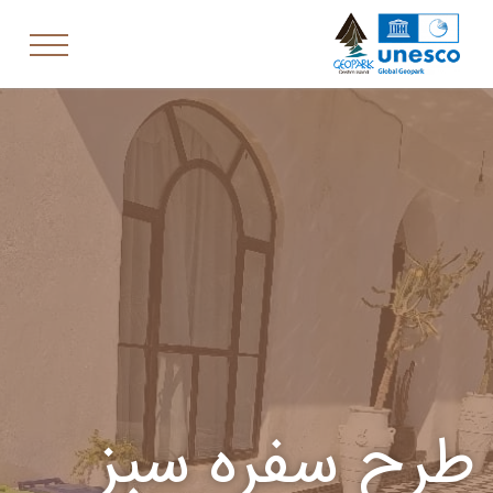
طرح سفره سبز