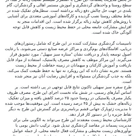
سطح روستا و واحد‌های گردشگری و آموزش مستمر اهالی و گردشگران، گام
بلندی در جهت حل چالش دفع زباله برداشته است. سطل‌های تفکیک شده در
نقاط مختلف روستا نصب گردیده و کارگاه‌های آموزشی متعددی برای آشنایی
با روش‌های کاهش تولید زباله برگزار شده است. این اقدامات منجر به
افزایش مشارکت جامعه محلی در حفظ محیط زیست و کاهش قابل توجه
آلودگی خاک شده است.
تاسیسات گردشگری مشارکت کننده در این طرح که شامل رستوران‌های
دریایی، اقامتگاه‌های بوم‌گردی و مراکز عرضه صنایع دستی می‌شوند، با رعایت
اصول توسعه پایدار و دریافت نشان "ستاره سبز سهیل"، مورد تشویق قرار
می‌گیرند. این مراکز موظف به کاهش مصرف پلاستیک، استفاده از مواد قابل
بازیافت و آموزش کارکنان و میهمانان در زمینه حفاظت از محیط زیست
هستند. تجربه نشان داده که این رویکرد نه تنها به حفظ طبیعت کمک می‌کند،
بلکه به جذب گردشگران مسئولانه و افزایش رضایت آنان نیز منجر شده
است.
طرح سفره سبز سهیلی تاکنون نتایج قابل توجهی در پی داشته است. بر
اساس آمارهای رسمی، در شش ماه نخست اجرای این طرح، مصرف ظروف
یکبار مصرف پلاستیکی در روستا حدود ۲۵ درصد کاهش یافته و میزان تفکیک
زباله‌های خشک به بیش از ۴۵ درصد رسیده است. این موفقیت‌ها موجب شده
تا مدیریت ژئوپارک جهانی قشم برنامه‌ریزی برای گسترش این طرح به دیگر
نقاط جزیره را در دستور کار قرار دهد.
کارشناسان محیط زیست معتقدند این طرح می‌تواند به الگویی ملی برای
مدیریت پسماند در مقاصد گردشگری تبدیل شود. ترکیب دانش بومی با
نوآوری‌های زیست محیطی و مشارکت فعال جامعه محلی، از جمله عوامل
کلیدی موفقیت این ابتکار عمل به شمار می‌رود. با تداوم این روند، روستای