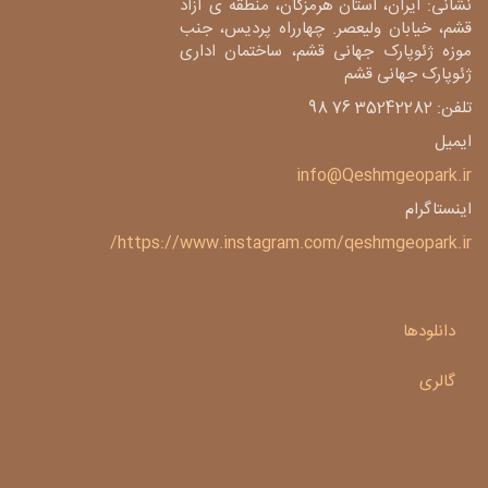
نشانی: ایران، استان هرمزگان، منطقه ی آزاد
قشم، خیابان ولیعصر. چهارراه پردیس، جنب
موزه ژئوپارک جهانی قشم، ساختمان اداری
ژئوپارک جهانی قشم
تلفن: 35242282 76 98
ایمیل
info@Qeshmgeopark.ir
اینستاگرام
https://www.instagram.com/qeshmgeopark.ir/
دانلودها
گالری