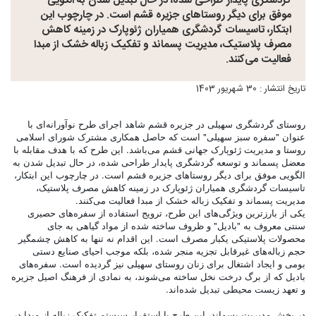
گردشگری پایدار طراحی شده، در حال تبدیل شدن به الگویی
موفق برای دیگر روستاهای جزیره قشم است. در چارچوب این
ابتکار، تاسیسات گردشگری همیاران ژئوپارک در زمینه کاهش
مصرف پلاستیک، مدیریت پسماند و تفکیک زباله خشک از مبدا
فعالیت می‌کنند.
تاریخ انتشار : 30 شهریور 1403
روستای گردشگری سهیلی در جزیره قشم شاهد اجرای طرح نوآورانه‌ای با
عنوان "سفره سبز سهیلی" است که حاصل همکاری مشترک شورای اسلامی
روستا و مدیریت ژئوپارک جهانی قشم می‌باشد. این طرح که با هدف مقابله با
معضل پسماند و توسعه گردشگری پایدار طراحی شده، در حال تبدیل شدن به
الگویی موفق برای دیگر روستاهای جزیره قشم است. در چارچوب این ابتکار،
تاسیسات گردشگری همیاران ژئوپارک در زمینه کاهش مصرف پلاستیک،
مدیریت پسماند و تفکیک زباله خشک از مبدا فعالیت می‌کنند.
یکی از بارزترین ویژگی‌های این طرح، ترویج استفاده از سفره‌های حصیری
سنتی معروف به "بادیل" و ظروف ساخته شده از مواد گیاهی به جای
محصولات پلاستیکی یکبار مصرف است. این اقدام نه تنها به کاهش چشمگیر
حجم زباله‌های غیرقابل تجزیه منجر شده، بلکه موجب احیای صنایع دستی
بومی و ایجاد اشتغال برای زنان روستای سهیلی نیز گردیده است. سفره‌های
بادیل که از برگ درخت نخل ساخته می‌شوند، به نمادی از فرهنگ اصیل جزیره
و تعهد زیست محیطی تبدیل شده‌اند.
در بخش مدیریت پسماند، این طرح با استقرار سیستم تفکیک زباله از مبدا در