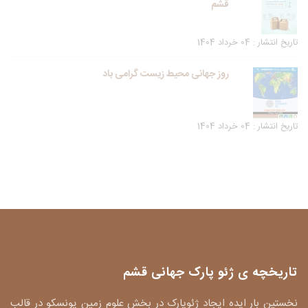
قشم
تاریخ انتشار : 04 خرداد 1404
روز جهانی محیط زیست گرامی باد
تاریخ انتشار : 04 خرداد 1404
تاریخچه ی ژئو پارک جهانی قشم
نخستین بار ایده ایجاد ژئوپارک در بخش علوم زمین یونسکو در قالب