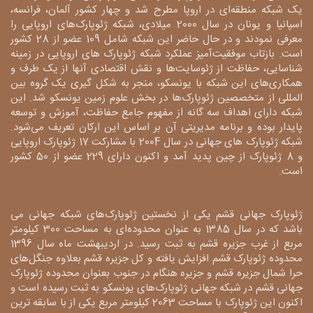
یک شبکه منطقه‌ای در اروپا مطرح شد و چهار کشور آلمان، فرانسه،
اسپانیا و یونان در سال 2000 میلادی، شبکه ژئوپارک‌های اروپایی را
معرفی نمودند و در حال حاضر این شبکه شامل 109 عضو از 28 کشور
است. بازتاب موفقیت‌آمیز عملکرد شبکه ژئوپارک های اروپایی در زمینه
شناسایی، حفاظت از ژئوسایت‌ها و نقش اقتصادی آنها از یک طرف و
همکاری‌های این شبکه با یونسکو، منجر به شکل گیری یک گروه بین
المللی از متخصصین ژئوپارک‌ها در بخش علوم زمین یونسکو شد. این
شبکه دارای اهداف سه گانه از مفهوم جامع حفاظت، آموزش و توسعه
پایدار بوده و برنامه مدیریتی آن بر اساس این ارکان تعریف می‌شود.
شبکه ژئوپارک های جهانی در سال 2004 با مشارکت 17 ژئوپارک اروپایی
و 8 ژئوپارک از چین پدید آمد و اکنون دارای 229 عضو از 50 کشور
است.
ژئوپارک جهانی قشم یکی از نخستین ژئوپارک‌های شبکه جهانی می
باشد که در سال 1385 به عنوان محدوده‌ای به مساحت 300 کیلومتر
مربع از غرب جزیره قشم به ثبت رسید. در اردیبهشت ماه سال 1396
محدوده ژئوپارک قشم افزایش یافته و کل جزیره قشم بعلاوه جنگل‌های
حرا شمال جزیره قشم و جزیره هنگام در جنوب بعنوان محدوده ژئوپارک
جهانی قشم در شبکه جهانی ژئوپارک‌های یونسکو به ثبت رسیده است و
اکنون این ژئوپارک با مساحت 2063 کیلومتر مربع یکی از با سابقه ترین