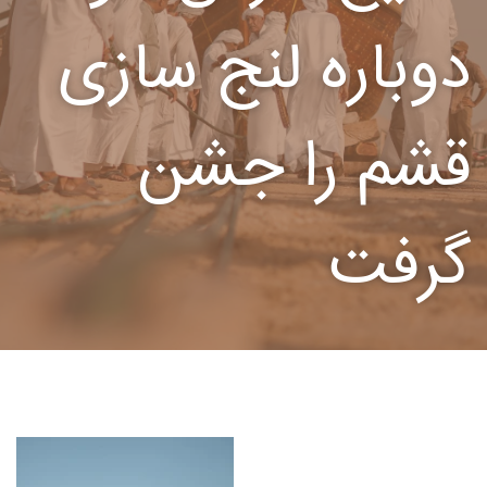
دوباره لنج سازی
قشم را جشن
گرفت