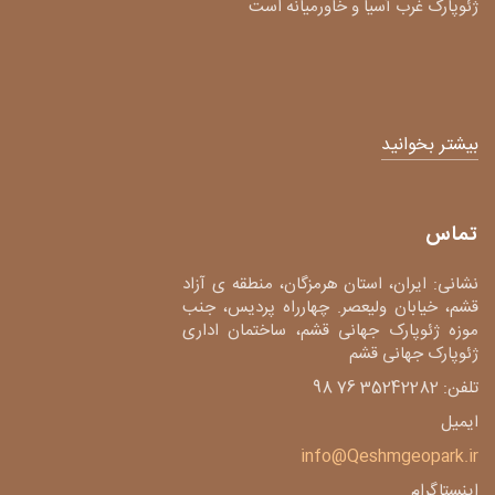
ژئوپارک غرب آسیا و خاورمیانه است
بیشتر بخوانید
تماس
نشانی: ایران، استان هرمزگان، منطقه ی آزاد
قشم، خیابان ولیعصر. چهارراه پردیس، جنب
موزه ژئوپارک جهانی قشم، ساختمان اداری
ژئوپارک جهانی قشم
تلفن: 35242282 76 98
ایمیل
info@Qeshmgeopark.ir
اینستاگرام