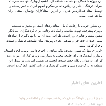
این پروژه با همکاری و حمایت منطقه آزاد قشم، ژئوپارک جهانی، سازمان
میراث فرهنگی، بنادر و دریانوردی، یونسکو و ایکوم ایران به ثمر رسیده و
توسط استاد عبدالرحمن هدری، از آخرین استادکاران لنج‌سازی سنتی ایران،
ساخته شده است.
این شناور چوبی، با رعایت کامل استانداردهای ایمنی و مجهز به سیستم
ناوبری پیشرفته، تهویه مناسب و امکانات رفاهی برای گردشگران، نمایانگر
تلفیق سنت و فناوری روز است. طراحی بدنه آن نیز با بهره‌گیری از نمادهای
بومی چون درخت حرا و شاهین بحری، پیوندی میان طبیعت، فرهنگ و صنعت
برقرار کرده است.
«آرورا»، تنها یک شناور نیست؛ بلکه نمادی از احیای دانش بومی، ایجاد اشتغال
پایدار و آینده‌نگری برای جامعه محلی به‌شمار می‌رود. در کنار آن، موزه زنده
گوران، به‌عنوان پایگاه حفظ صنعت لنج‌سازی، نقشی اساسی در تبدیل این
منطقه به پارک-موزه ملی و قطب گردشگری دریایی کشور ایفا کرده است.
آخرین های اخبار
خلیج فارس با فرهنگ و هویت ریشه‌دار مردمانش شناخته می‌شود
تاریخ انتشار : 04 خرداد 1404