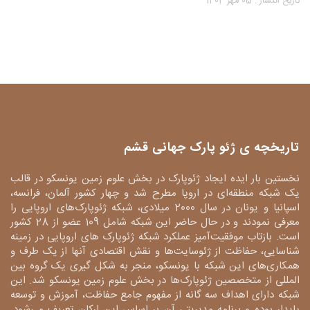
تاریخ انتشار : 05 مهر 1404
تاریخچه ی ژئو پارک جهانی قشم
نخستین بار ایده ایجاد ژئوپارک در بخش علوم زمین یونسکو در قالب
یک شبکه منطقه‌ای در اروپا مطرح شد و چهار کشور آلمان، فرانسه،
اسپانیا و یونان در سال 2000 میلادی، شبکه ژئوپارک‌های اروپایی را
معرفی نمودند و در حال حاضر این شبکه شامل 109 عضو از 28 کشور
است. بازتاب موفقیت‌آمیز عملکرد شبکه ژئوپارک های اروپایی در زمینه
شناسایی، حفاظت از ژئوسایت‌ها و نقش اقتصادی آنها از یک طرف و
همکاری‌های این شبکه با یونسکو، منجر به شکل گیری یک گروه بین
المللی از متخصصین ژئوپارک‌ها در بخش علوم زمین یونسکو شد. این
شبکه دارای اهداف سه گانه از مفهوم جامع حفاظت، آموزش و توسعه
پایدار بوده و برنامه مدیریتی آن بر اساس این ارکان تعریف می‌شود.