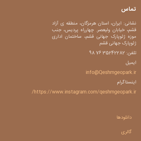
تماس
نشانی: ایران، استان هرمزگان، منطقه ی آزاد
قشم، خیابان ولیعصر. چهارراه پردیس، جنب
موزه ژئوپارک جهانی قشم، ساختمان اداری
ژئوپارک جهانی قشم
تلفن: 35242282 76 98
ایمیل
info@Qeshmgeopark.ir
اینستاگرام
https://www.instagram.com/qeshmgeopark.ir/
دانلودها
گالری