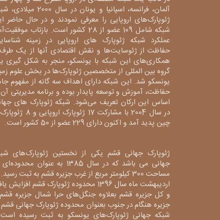
آلمان، فرانسه، اسپانیا و یونان در سال 2000 میلا
ژئوپارک‌های اروپایی را معرفی نمودند و در حال حاضر ا
شبکه شامل 109 عضو از 28 کشور است. بازتاب موفقیت‌آ
عملکرد شبکه ژئوپارک های اروپایی در زمینه شناسایی
حفاظت از ژئوسایت‌ها و نقش اقتصادی آنها از یک طرف 
همکاری‌های این شبکه با یونسکو، منجر به شکل گیری ی
گروه بین المللی از متخصصین ژئوپارک‌ها در بخش علوم زم
یونسکو شد. این شبکه دارای اهداف سه گانه از مفهوم جا
حفاظت، آموزش و توسعه پایدار بوده و برنامه مدیریتی آن 
اساس این ارکان تعریف می‌شود. شبکه ژئوپارک های جهان
در سال 2004 با مشارکت 17 ژئوپارک اروپایی و 8
چین پدید آمد و اکنون دارای 229 عضو از 50 کشور است.
ژئوپارک جهانی قشم یکی از نخستین ژئوپارک‌های شبک
جهانی می باشد که در سال 1385 به عنوان محدوده‌ا
مساحت 300 کیلومتر مربع از غرب جزیره قشم به ثبت رسید. 
اردیبهشت ماه سال 1396 محدوده ژئوپارک قشم افزایش یا
و کل جزیره قشم بعلاوه جنگل‌های حرا شمال جزیره قشم 
جزیره هنگام در جنوب بعنوان محدوده ژئوپارک جهانی قشم 
شبکه جهانی ژئوپارک‌های یونسکو به ثبت رسیده است 