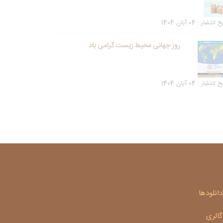
انتشار : 04 آبان 1404
روز جهانی محیط زیست گرامی باد
انتشار : 04 آبان 1404
دانلودها
گالری