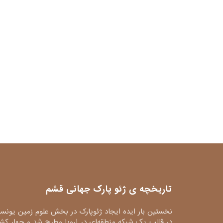
تاریخچه ی ژئو پارک جهانی قشم
نخستین بار ایده ایجاد ژئوپارک در بخش علوم زمین یونس
در قالب یک شبکه منطقه‌ای در اروپا مطرح شد و چهار کش