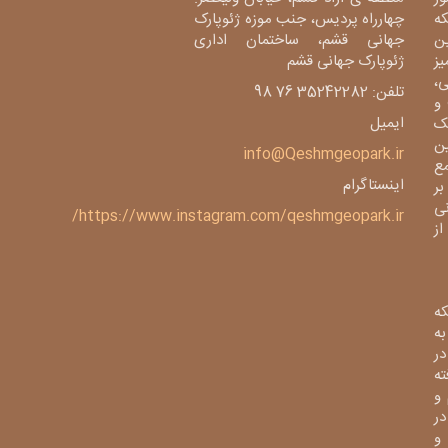
دی، شبکه
چهارراه پردیس، جنب موزه ژئوپارک
ین
جهانی قشم، ساختمان اداری
میز
ژئوپارک جهانی قشم
،
تلفن: 35242282 76 98
و
ایمیل
ک
ین
info@Qeshmgeopark.ir
مع
اینستاگرام
بر
ی
https://www.instagram.com/qeshmgeopark.ir/
 ژئوپارک از
ه
ی به
در
فته
و
در
و