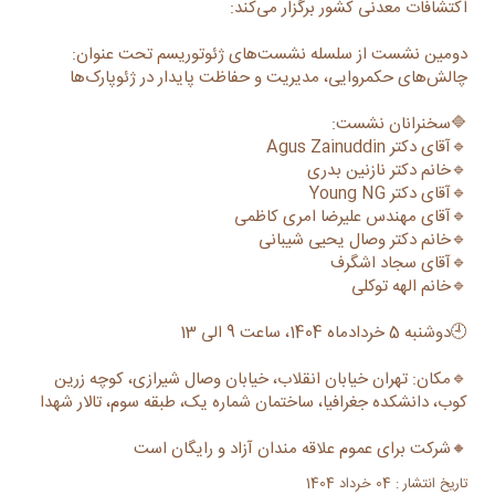
اکتشافات معدنی کشور برگزار می‌کند:
دومین نشست از سلسله نشست‌های ژئوتوریسم تحت عنوان:
چالش‌های حکمروایی، مدیریت و حفاظت پایدار در ژئوپارک‌ها
🔷سخنرانان نشست:
🔹آقای دکتر Agus Zainuddin
🔹خانم دکتر نازنین بدری
🔹آقای دکتر Young NG
🔹آقای مهندس علیرضا امری کاظمی
🔹خانم دکتر وصال یحیی شیبانی
🔹آقای سجاد اشگرف
🔹خانم الهه توکلی
🕘دوشنبه 5 خردادماه 1404، ساعت 9 الی 13
🔹مکان: تهران خیابان انقلاب، خیابان وصال شیرازی، کوچه زرین
کوب، دانشکده جغرافیا، ساختمان شماره یک، طبقه سوم، تالار شهدا
🔸شرکت برای عموم علاقه مندان آزاد و رایگان است
تاریخ انتشار : 04 خرداد 1404