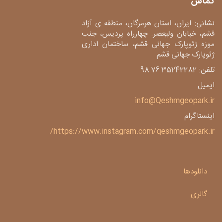
تماس
نشانی: ایران، استان هرمزگان، منطقه ی آزاد
قشم، خیابان ولیعصر. چهارراه پردیس، جنب
موزه ژئوپارک جهانی قشم، ساختمان اداری
ژئوپارک جهانی قشم
تلفن: 35242282 76 98
ایمیل
info@Qeshmgeopark.ir
اینستاگرام
https://www.instagram.com/qeshmgeopark.ir/
دانلودها
گالری