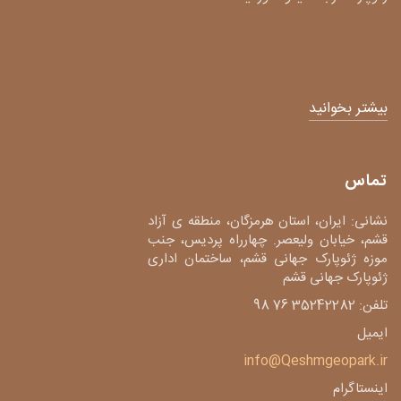
بیشتر بخوانید
تماس
نشانی: ایران، استان هرمزگان، منطقه ی آزاد
قشم، خیابان ولیعصر. چهارراه پردیس، جنب
موزه ژئوپارک جهانی قشم، ساختمان اداری
ژئوپارک جهانی قشم
تلفن: 35242282 76 98
ایمیل
info@Qeshmgeopark.ir
اینستاگرام