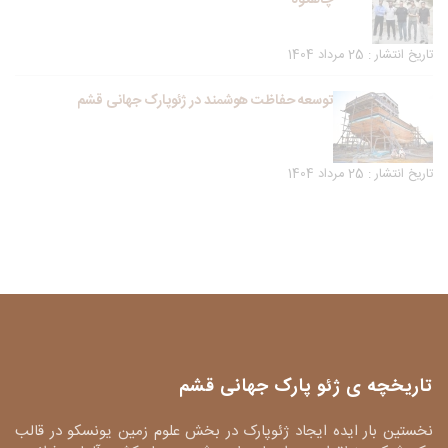
چاهکوه
تاریخ انتشار : 25 مرداد 1404
توسعه حفاظت هوشمند در ژئوپارک جهانی قشم
تاریخ انتشار : 25 مرداد 1404
تاریخچه ی ژئو پارک جهانی قشم
نخستین بار ایده ایجاد ژئوپارک در بخش علوم زمین یونسکو در قالب