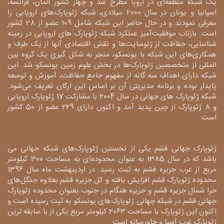
یک شبکه منطقه‌ای در اروپا مطرح شد و چهار کشور آلمان، فرانسه،
اسپانیا و یونان در سال 2000 میلادی، شبکه ژئوپارک‌های اروپایی را
معرفی نمودند و در حال حاضر این شبکه شامل 109 عضو از 28 کشور
است. بازتاب موفقیت‌آمیز عملکرد شبکه ژئوپارک های اروپایی در زمینه
شناسایی، حفاظت از ژئوسایت‌ها و نقش اقتصادی آنها از یک طرف و
همکاری‌های این شبکه با یونسکو، منجر به شکل گیری یک گروه بین
المللی از متخصصین ژئوپارک‌ها در بخش علوم زمین یونسکو شد. این
شبکه دارای اهداف سه گانه از مفهوم جامع حفاظت، آموزش و توسعه
پایدار بوده و برنامه مدیریتی آن بر اساس این ارکان تعریف می‌شود.
شبکه ژئوپارک های جهانی در سال 2004 با مشارکت 17 ژئوپارک اروپایی
و 8 ژئوپارک از چین پدید آمد و اکنون دارای 229 عضو از 50 کشور
است.
ژئوپارک جهانی قشم یکی از نخستین ژئوپارک‌های شبکه جهانی می
باشد که در سال 1385 به عنوان محدوده‌ای به مساحت 300 کیلومتر
مربع از غرب جزیره قشم به ثبت رسید. در اردیبهشت ماه سال 1396
محدوده ژئوپارک قشم افزایش یافته و کل جزیره قشم بعلاوه جنگل‌های
حرا شمال جزیره قشم و جزیره هنگام در جنوب بعنوان محدوده ژئوپارک
جهانی قشم در شبکه جهانی ژئوپارک‌های یونسکو به ثبت رسیده است و
اکنون این ژئوپارک با مساحت 2063 کیلومتر مربع یکی از با سابقه ترین
ژئوپارک غرب آسیا و خاورمیانه است