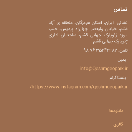
تماس
نشانی: ایران، استان هرمزگان، منطقه ی آزاد
قشم، خیابان ولیعصر. چهارراه پردیس، جنب
موزه ژئوپارک جهانی قشم، ساختمان اداری
ژئوپارک جهانی قشم
تلفن: 35242282 76 98
ایمیل
info@Qeshmgeopark.ir
اینستاگرام
https://www.instagram.com/qeshmgeopark.ir/
دانلودها
گالری