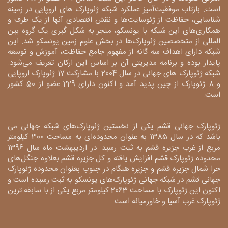
است. بازتاب موفقیت‌آمیز عملکرد شبکه ژئوپارک های اروپایی در زمینه
شناسایی، حفاظت از ژئوسایت‌ها و نقش اقتصادی آنها از یک طرف و
همکاری‌های این شبکه با یونسکو، منجر به شکل گیری یک گروه بین
المللی از متخصصین ژئوپارک‌ها در بخش علوم زمین یونسکو شد. این
شبکه دارای اهداف سه گانه از مفهوم جامع حفاظت، آموزش و توسعه
پایدار بوده و برنامه مدیریتی آن بر اساس این ارکان تعریف می‌شود.
شبکه ژئوپارک های جهانی در سال 2004 با مشارکت 17 ژئوپارک اروپایی
و 8 ژئوپارک از چین پدید آمد و اکنون دارای 229 عضو از 50 کشور
است.
ژئوپارک جهانی قشم یکی از نخستین ژئوپارک‌های شبکه جهانی می
باشد که در سال 1385 به عنوان محدوده‌ای به مساحت 300 کیلومتر
مربع از غرب جزیره قشم به ثبت رسید. در اردیبهشت ماه سال 1396
محدوده ژئوپارک قشم افزایش یافته و کل جزیره قشم بعلاوه جنگل‌های
حرا شمال جزیره قشم و جزیره هنگام در جنوب بعنوان محدوده ژئوپارک
جهانی قشم در شبکه جهانی ژئوپارک‌های یونسکو به ثبت رسیده است و
اکنون این ژئوپارک با مساحت 2063 کیلومتر مربع یکی از با سابقه ترین
ژئوپارک غرب آسیا و خاورمیانه است