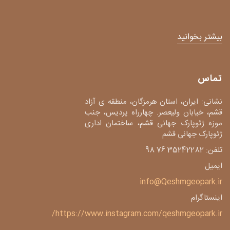
بیشتر بخوانید
تماس
نشانی: ایران، استان هرمزگان، منطقه ی آزاد
قشم، خیابان ولیعصر. چهارراه پردیس، جنب
موزه ژئوپارک جهانی قشم، ساختمان اداری
ژئوپارک جهانی قشم
تلفن: 35242282 76 98
ایمیل
info@Qeshmgeopark.ir
اینستاگرام
https://www.instagram.com/qeshmgeopark.ir/