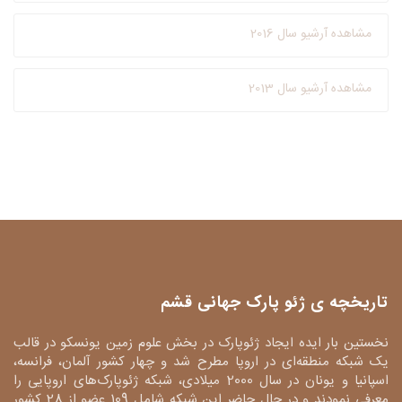
مشاهده آرشیو سال 2016
مشاهده آرشیو سال 2013
تاریخچه ی ژئو پارک جهانی قشم
نخستین بار ایده ایجاد ژئوپارک در بخش علوم زمین یونسکو در قالب
یک شبکه منطقه‌ای در اروپا مطرح شد و چهار کشور آلمان، فرانسه،
اسپانیا و یونان در سال 2000 میلادی، شبکه ژئوپارک‌های اروپایی را
معرفی نمودند و در حال حاضر این شبکه شامل 109 عضو از 28 کشور