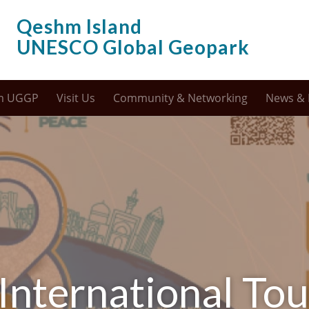
Qeshm Island
UNESCO Global Geopark
m UGGP
Visit Us
Community & Networking
News & 
 International To