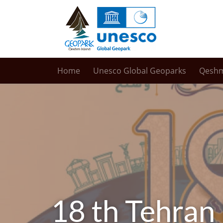
Home
Unesco Global Geoparks
Qesh
18 th Tehran