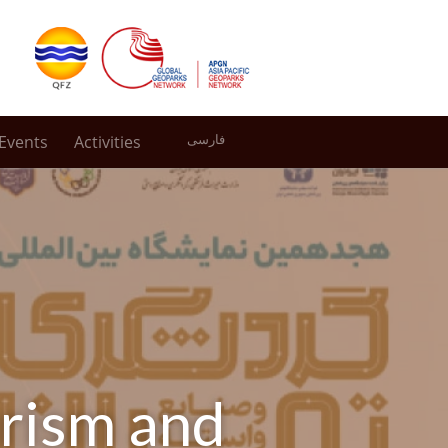
Events
Activities
فارسی
urism and