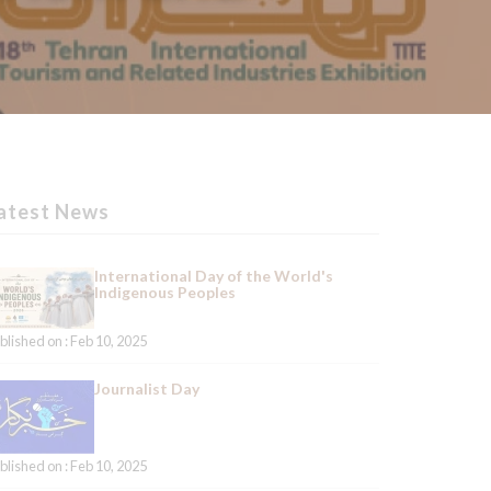
atest News
International Day of the World's
Indigenous Peoples
blished on : Feb 10, 2025
Journalist Day
blished on : Feb 10, 2025