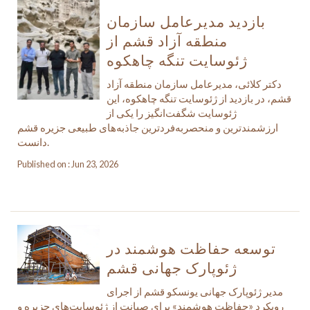
بازدید مدیرعامل سازمان
منطقه آزاد قشم از
ژئوسایت تنگه چاهکوه
دکتر کلائی، مدیرعامل سازمان منطقه آزاد
قشم، در بازدید از ژئوسایت تنگه چاهکوه، این
ژئوسایت شگفت‌انگیز را یکی از
ارزشمندترین و منحصربه‌فردترین جاذبه‌های طبیعی جزیره قشم
دانست.
Published on : Jun 23, 2026
توسعه حفاظت هوشمند در
ژئوپارک جهانی قشم
مدیر ژئوپارک جهانی یونسکو قشم از اجرای
رویکرد «حفاظت هوشمند» برای صیانت از ژئوسایت‌های جزیره و