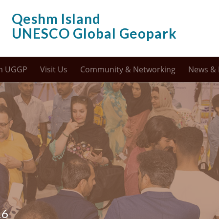
Qeshm Island
UNESCO Global Geopark
m UGGP
Visit Us
Community & Networking
News & 
16