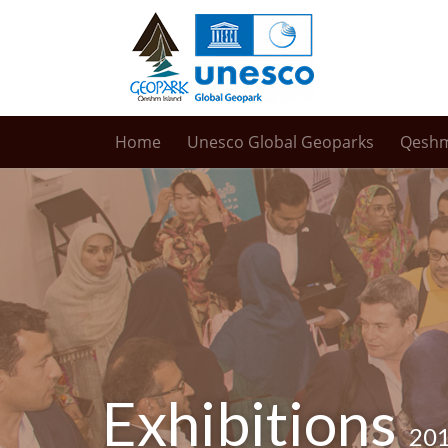
Home
Unesco Global Geoparks
Qesh
Exhibitions
20