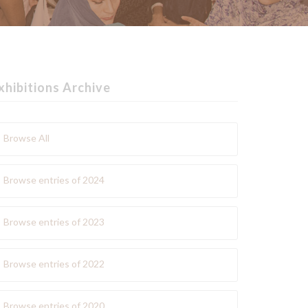
xhibitions Archive
Browse All
Browse entries of 2024
Browse entries of 2023
Browse entries of 2022
Browse entries of 2020