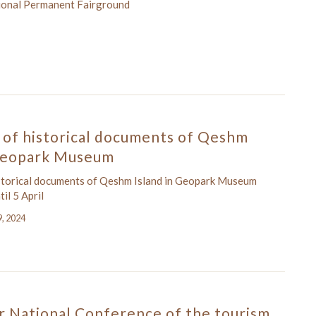
ional Permanent Fairground
 of historical documents of Qeshm
 Geopark Museum
istorical documents of Qeshm Island in Geopark Museum
il 5 April
9, 2024
 National Conference of the tourism